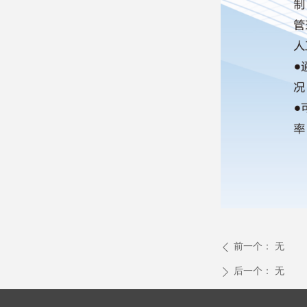
前一个：
无
ꄴ
后一个：
无
ꄲ