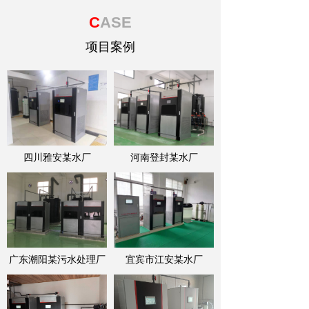
C
ASE
项目案例
四川雅安某水厂
河南登封某水厂
广东潮阳某污水处理厂
宜宾市江安某水厂