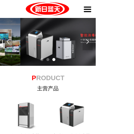
끀
넳
넲
P
RODUCT
主营产品