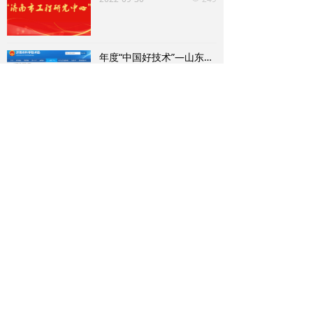
年度“中国好技术”—山东新日“创新型普适性智能化消毒设备”项目 荣获“中国好技术”称号
2022年9月，“中国好技术”项目
库入选名单公布，山东新日电气
设备有限公司“创新型普适性智
2022-09-21
340
넶
能化消毒设备”技术经过济南市
推荐、中国好技术评审委员会专
家组评审，入选“中国好技术”项
目库，并荣获“中国好技术”称
查看更多+
号。
P
ARTNERS
科研合作