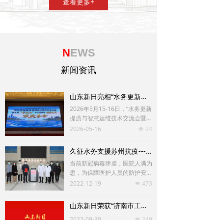
查看更多+
N
EWS
新闻资讯
山东新日亮相“水务更新提质与智慧运维技术交流会，助力首届“华城杯”水业贡献奖颁奖仪式
2026年5月15-16日，“水务更新
提质与智慧运维技术交流会暨首
届‘华城杯’水业贡献奖颁奖仪
2026-05-16
24
넶
式”在山东济宁召开。山东新日
电气设备有限公司作为协办单位
久征水务支援苏州抗疫---向苏州科技城医院捐赠消杀设备
之一，参与本次行业盛会，与各
当前新冠病毒肆虐，医院人满为
界专家共同探讨水务技术的创新
患，为保障医护人员的防护安
与应用。
全，近期苏州久征水务科技有限
2022-12-19
473
넶
公司向苏州科技城医院捐赠“久
征”智能消毒机。
山东新日荣获“济南市工程研究中心” 称号
2022-09-30
249
넶